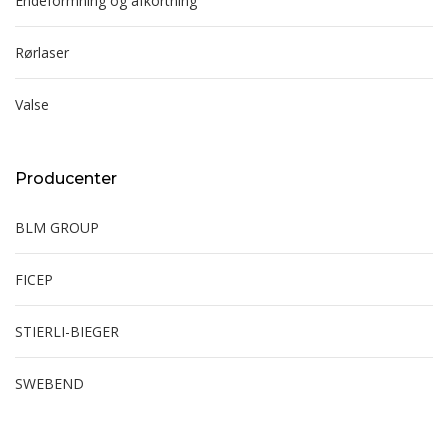
Endeformning og afkortning
Rørlaser
Valse
Producenter
BLM GROUP
FICEP
STIERLI-BIEGER
SWEBEND