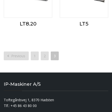
LT8.20
LT5
Previous
1
2
3
IP-Maskiner A/S
Toftegårdsvej 1, 8370 Hadsten
Tlf.: +45 86 43 80 00