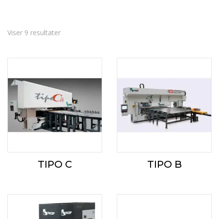
Sorteret
Viser 9 resultater
efter
gennemsnitlig
bedømmelse
TIPO C
TIPO B