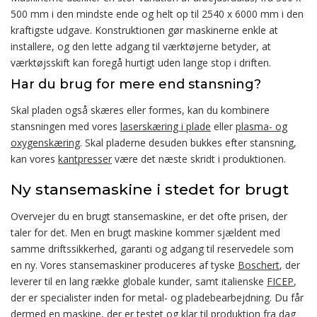
500 mm i den mindste ende og helt op til 2540 x 6000 mm i den
kraftigste udgave. Konstruktionen gør maskinerne enkle at
installere, og den lette adgang til værktøjerne betyder, at
værktøjsskift kan foregå hurtigt uden lange stop i driften.
Har du brug for mere end stansning?
Skal pladen også skæres eller formes, kan du kombinere
stansningen med vores
laserskæring i plade
eller
plasma- og
oxygenskæring
. Skal pladerne desuden bukkes efter stansning,
kan vores
kantpresser
være det næste skridt i produktionen.
Ny stansemaskine i stedet for brugt
Overvejer du en brugt stansemaskine, er det ofte prisen, der
taler for det. Men en brugt maskine kommer sjældent med
samme driftssikkerhed, garanti og adgang til reservedele som
en ny. Vores stansemaskiner produceres af tyske
Boschert
, der
leverer til en lang række globale kunder, samt italienske
FICEP
,
der er specialister inden for metal- og pladebearbejdning. Du får
dermed en maskine, der er testet og klar til produktion fra dag