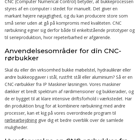
CNC (Computer Numerical Control) betyder, at bukkeprocessen
styres af en computer i stedet for manuelt. Det giver en
markant højere nøjagtighed, og du kan producere store som
små serier uden at gå på kompromis med kvaliteten. CNC
rørbukning egner sig derfor både til enkeltstående prototyper og
til serieproduktion, hvor repeterbarhed er afgørende.
Anvendelsesområder for din CNC-
rørbukker
Skal du eller din virksomhed bukke møbelstel, hydraulikrør eller
andre bukkeopgaver i stål, rustfrit stål eller aluminium? Så er en
CNC-rørbukker fra IP Maskiner løsningen. Vores maskiner
dækker et bredt spektrum af rørdimensioner og bukkeradier, og
de er bygget til at klare intensive driftsforhold i værkstedet. Har
din produktion brug for at kombinere rørbukning med andre
processer, kan et kig på vores overordnede program til
rørbearbejdning
give dig et bedre overblik over de samlede
muligheder.