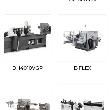
DH4010VGP
E-FLEX