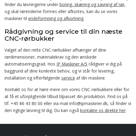
finder du løsningerne under
boring, skæring og savning af rør
,
og skal rørenderne formes eller afkortes, kan du se vores
maskiner til
endeformning og afkortning
.
Rådgivning og service til din næste
CNC-rørbukker
Valget af den rette CNC-rørbukker afhænger af dine
rørdimensioner, materialekrav og den ønskede
automatiseringsgrad. Hos
IP Maskiner A/S
rådgiver vi dig på
baggrund af dine konkrete behov, og vi står for levering,
installation og efterfølgende
service
af din maskine.
Kontakt os for at høre mere om vores CNC-rørbukkere eller for
at få et uforpligtende tilbud tilpasset din produktion. Find os på
tlf. +45 86 43 80 00 eller via mail info@ipmaskiner.dk, så finder vi
den rigtige løsning til dig. Du kan også
kontakte os direkte her
.