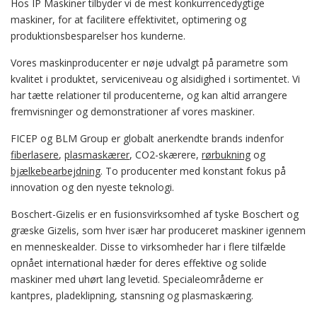
Hos IP Maskiner tilbyder vi de mest konkurrencedygtige
maskiner, for at facilitere effektivitet, optimering og
produktionsbesparelser hos kunderne.
Vores maskinproducenter er nøje udvalgt på parametre som
kvalitet i produktet, serviceniveau og alsidighed i sortimentet. Vi
har tætte relationer til producenterne, og kan altid arrangere
fremvisninger og demonstrationer af vores maskiner.
FICEP og BLM Group er globalt anerkendte brands indenfor
fiberlasere
,
plasmaskærer
, CO2-skærere,
rørbukning
og
bjælkebearbejdning
. To producenter med konstant fokus på
innovation og den nyeste teknologi.
Boschert-Gizelis er en fusionsvirksomhed af tyske Boschert og
græske Gizelis, som hver især har produceret maskiner igennem
en menneskealder. Disse to virksomheder har i flere tilfælde
opnået international hæder for deres effektive og solide
maskiner med uhørt lang levetid. Specialeområderne er
kantpres, pladeklipning, stansning og plasmaskæring.