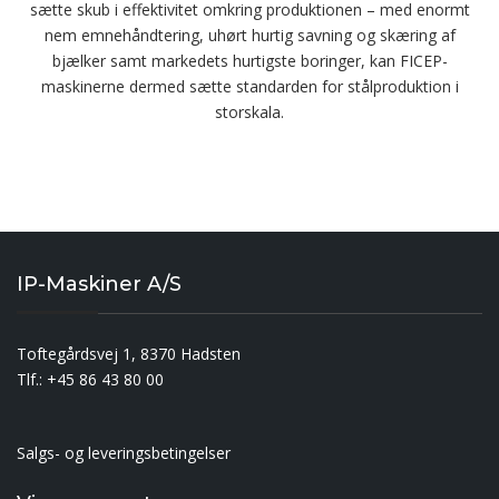
sætte skub i effektivitet omkring produktionen – med enormt
nem emnehåndtering, uhørt hurtig savning og skæring af
bjælker samt markedets hurtigste boringer, kan FICEP-
maskinerne dermed sætte standarden for stålproduktion i
storskala.
IP-Maskiner A/S
Toftegårdsvej 1, 8370 Hadsten
Tlf.: +45 86 43 80 00
Salgs- og leveringsbetingelser