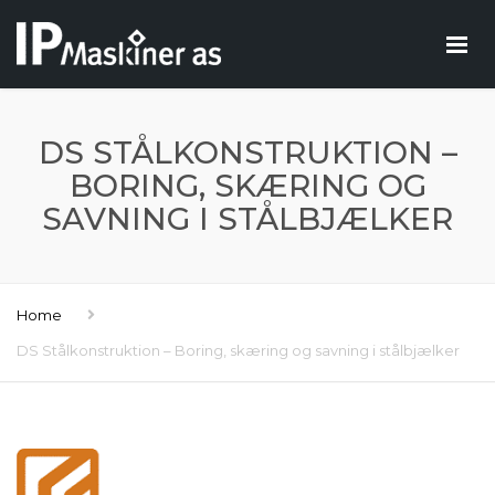
DS STÅLKONSTRUKTION –
BORING, SKÆRING OG
SAVNING I STÅLBJÆLKER
Home
DS Stålkonstruktion – Boring, skæring og savning i stålbjælker